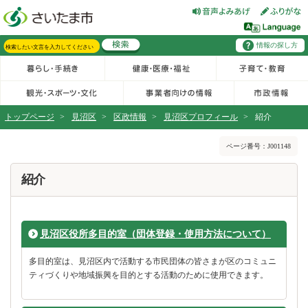
フッターへ移動
ページの先頭です。
ページの先頭に戻る
メインメニューへ移動
情報の探し方
メインメニューです。
サイト内検索。検索したいキーワードを入力し、検索ボタンをクリックもしくはキーボードのエンターキーを押してください。
トップページ
>
見沼区
>
区政情報
>
見沼区プロフィール
>
紹介
ページの本文です。
ページ番号：J001148
紹介
見沼区役所多目的室（団体登録・使用方法について）
多目的室は、見沼区内で活動する市民団体の皆さまが区のコミュニ
ティづくりや地域振興を目的とする活動のために使用できます。