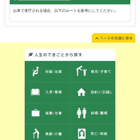
お車で来庁される場合、以下のルートを参考にしてください。
このエリアではサイト内を人生のできごとから探しなおせます。また、イベント情報をお伝えしています。