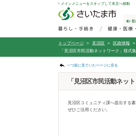
メインメニューをスキップして本文へ移動
フッターへ移動
ページの先頭です。
ページの先頭に戻る
メインメニューへ移動
サイト内検索。検索したいキーワードを入力し、検索ボタンをクリックもしくはキーボードのエンターキーを押してください。
メインメニューです。
トップページ
>
見沼区
>
区政情報
>
「見沼区市民活動ネットワーク」様式
ページの本文です。
一つ前に見ていたページに戻る
「見沼区市民活動ネット
見沼区コミュニティ課へ提出する書
ぜひご活用ください。