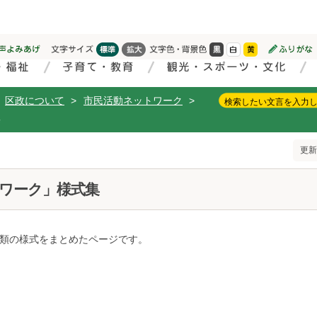
区政について
>
市民活動ネットワーク
>
集
更新
ワーク」様式集
類の様式をまとめたページです。