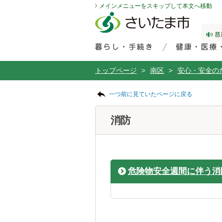
メインメニューをスキップして本文へ移動
フッターへ移動
ページの先頭です。
ページの先頭に戻る
メインメニューへ移動
サイト内検索。検索したいキーワードを入力し、検索ボタンをクリックもしくはキーボードのエンターキーを押してください。
メインメニューです。
トップページ
>
南区
>
安心・安全の
ページの本文です。
一つ前に見ていたページに戻る
消防
危険物安全週間に伴う消