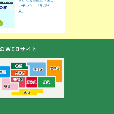
さいたま市生涯学習コ
ンテンツ 『学びの
泉』