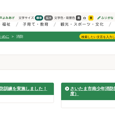
ために
>
消防
防訓練を実施しました！
さいたま市南少年消防
度）