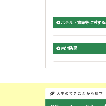
ホテル・旅館等に対する
南消防署
このエリアではサイト内を人生のできごとから探しなおせます。また、イベント情報をお伝えしています。