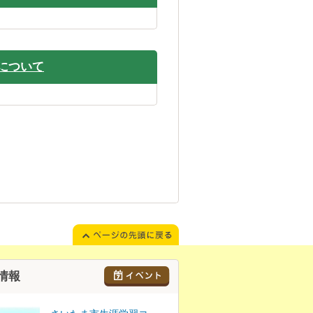
について
情報