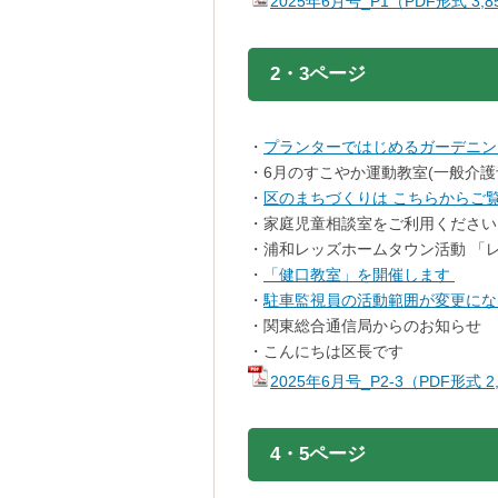
2025年6月号_P1（PDF形式 3
2・3ページ
・
プランターではじめるガーデニン
・6月のすこやか運動教室(一般介護
・
区のまちづくりは こちらからご
・家庭児童相談室をご利用ください
・浦和レッズホームタウン活動 
・
「健口教室」を開催します
・
駐車監視員の活動範囲が変更にな
・関東総合通信局からのお知らせ
・こんにちは区長です
2025年6月号_P2-3（PDF形式 
4・5ページ