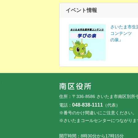
イベント情報
さいたま市生
コンテンツ 
の泉』
フッターです。
フッターメニューです。
住所：〒336-8586 さいたま市南区別所
048-838-1111
電話：
（代表）
※番号のかけ間違いにご注意ください。
※さいたまコールセンターにつながりま
開庁時間：8時30分から17時15分