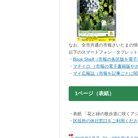
なお、全市共通の市報さいたまの情
以下のスマートフォン・タブレット
・
Book Shelf（市報の各区版
・
マチイロ （市報の電子書籍版や
・
マイ広報誌（市報を記事ごとに閲
1ページ（表紙）
・表紙 「花と緑の散歩道に咲くアジ
・
区役所の休日窓口をご利用くださ