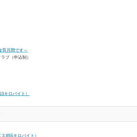
お知らせ
食育月間です～
クラブ（申込制）
 863キロバイト）
式 3,855キロバイト）