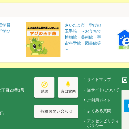
涯学習
さいたま市 学びの
『学び
玉手箱 ～おうちで
博物館・美術館・宇
宙科学館・図書館等
～
サイトマップ
当サイトについて
七丁目20番1号
ご利用ガイド
よくある質問
す。
アクセシビリティ
ポリシー