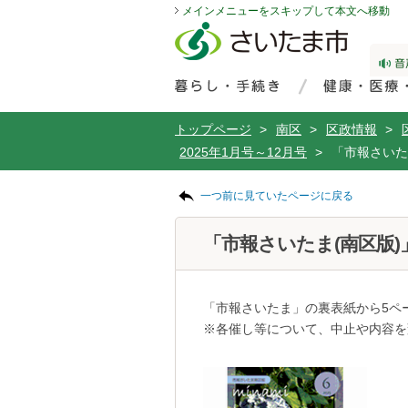
メインメニューをスキップして本文へ移動
フッターへ移動
ページの先頭です。
ページの先頭に戻る
メインメニューへ移動
サイト内検索。検索したいキーワードを入力し、検索ボタンをクリックもしくはキーボードのエンターキーを押してください。
メインメニューです。
トップページ
>
南区
>
区政情報
>
2025年1月号～12月号
>
「市報さいたま
ページの本文です。
一つ前に見ていたページに戻る
「市報さいたま(南区版)」
「市報さいたま」の裏表紙から5ペ
※各催し等について、中止や内容を