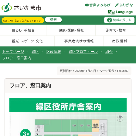
フッターへ移動
ページの先頭です。
ページの先頭に戻る
メインメニューへ移動
情報の探し方
メインメニューです。
サイト内検索。検索したいキーワードを入力し、検索ボタンをクリックもしくはキーボードのエンターキーを押してください。
トップページ
>
緑区
>
区政情報
>
緑区プロフィール
>
紹介
>
フロア、窓口案内
ページの本文です。
更新日付：2020年11月20日 / ページ番号：C003607
フロア、窓口案内