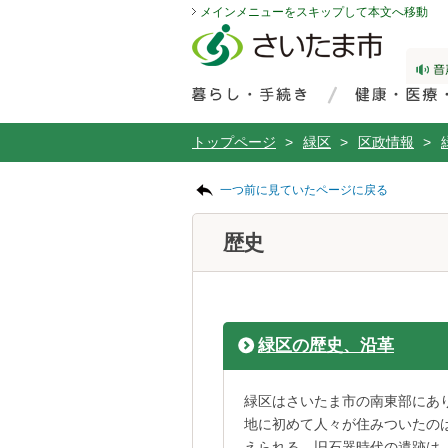
メインメニューをスキップして本文へ移動
フッターへ移動
ページの先頭です。
ページの先頭に戻る
メインメニューへ移動
サイト内検索。検索したいキーワードを入力し、検索ボタンをクリックもしくはキーボードのエンターキーを押してください。
メインメニューです。
トップページ
>
緑区
>
区政情報
>
ページの本文です。
一つ前に見ていたページに戻る
歴史
緑区の歴史、沿革
緑区はさいたま市の南東部にあ
地に初めて人々が住みついたのは
えられる。旧石器時代の遺跡は