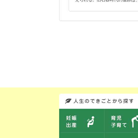
このエリアではサイト内を人生のできごとから探しなおせます。また、イベント情報をお伝えしています。