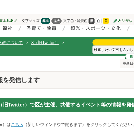
区政について
>
X（旧Twitter）
>
更新日付
政情報を発信します
旧Twitter）で区が主催、共催するイベント等の情報を発
er）は
こちら
（新しいウィンドウで開きます）をクリックしてください