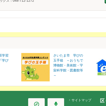
ックス：048-712-1272
涯学習
さいたま市 学びの
『学び
玉手箱 ～おうちで
博物館・美術館・宇
宙科学館・図書館等
～
サイトマップ