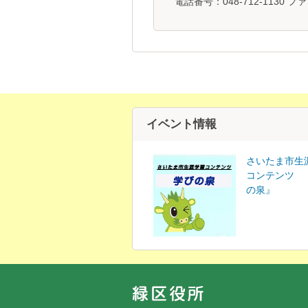
電話番号：048-712-1130 ファ
イベント情報
さいたま市生
コンテンツ 
の泉』
フッターです。
フッターメニューです。