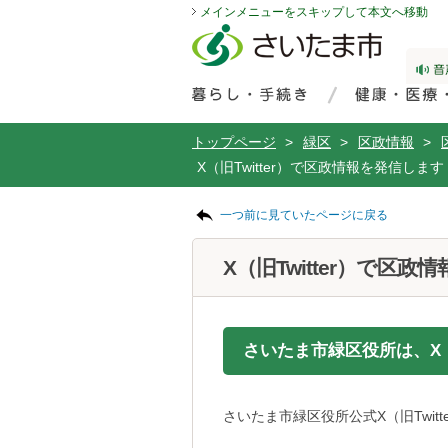
メインメニューをスキップして本文へ移動
フッターへ移動
ページの先頭です。
ページの先頭に戻る
メインメニューへ移動
サイト内検索。検索したいキーワードを入力し、検索ボタンをクリックもしくはキーボードのエンターキーを押してください。
メインメニューです。
トップページ
>
緑区
>
区政情報
>
X（旧Twitter）で区政情報を発信します
ページの本文です。
一つ前に見ていたページに戻る
X（旧Twitter）で区
さいたま市緑区役所は、X（
さいたま市緑区役所公式X（旧Twitt