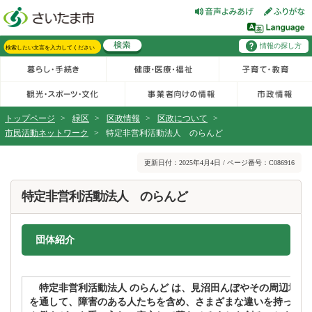
フッターへ移動
ページの先頭です。
ページの先頭に戻る
メインメニューへ移動
情報の探し方
メインメニューです。
サイト内検索。検索したいキーワードを入力し、検索ボタンをクリックもしくはキーボードのエンターキーを押してください。
トップページ
>
緑区
>
区政情報
>
区政について
>
市民活動ネットワーク
>
特定非営利活動法人 のらんど
ページの本文です。
更新日付：2025年4月4日 / ページ番号：C086916
特定非営利活動法人 のらんど
団体紹介
特定非営利活動法人 のらんど は、見沼田んぼやその周辺地域
を通して、障害のある人たちを含め、さまざまな違いを持った人