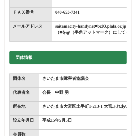
ＦＡＸ番号
048-653-7341
メールアドレス
saitamacity-handynet■bz03.plala.or.jp
（■を@（半角アットマーク）にしてくだ
団体情報
団体名
さいたま市障害者協議会
代表者名
会長 中野 勇
所在地
さいたま市大宮区土手町1-213-1 大宮ふれあい福
設立年月日
平成15年5月5日
会員数