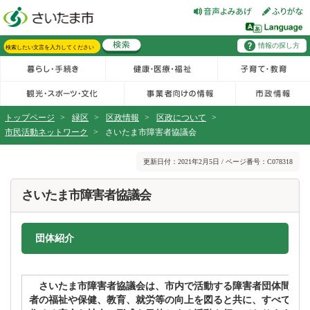
フッターへ移動
ページの先頭です。
ページの先頭に戻る
メインメニューへ移動
情報の探し方
メインメニューです。
サイト内検索。検索したいキーワードを入力し、検索ボタンをクリックもしくはキーボードのエンターキーを押してください。
トップページ
>
緑区
>
区政情報
>
区政について
>
市民活動ネットワーク
>
さいたま市障害者協議会
ページの本文です。
更新日付：2021年2月5日 / ページ番号：C078318
さいたま市障害者協議会
団体紹介
さいたま市障害者協議会は、市内で活動する障害者団体間の交
者の福祉や保健、教育、就労等の向上を図ると共に、すべての人