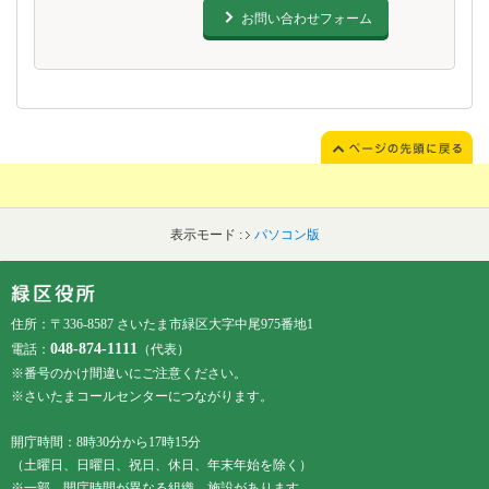
お問い合わせフォーム
表示モード :
パソコン版
フッターです。
フッターメニューです。
住所：〒336-8587 さいたま市緑区大字中尾975番地1
048-874-1111
電話：
（代表）
※番号のかけ間違いにご注意ください。
※さいたまコールセンターにつながります。
開庁時間：8時30分から17時15分
（土曜日、日曜日、祝日、休日、年末年始を除く）
※一部、開庁時間が異なる組織、施設があります。