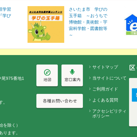
涯学習
さいたま市 学びの
『学び
玉手箱 ～おうちで
博物館・美術館・宇
宙科学館・図書館等
～
サイトマップ
当サイトについて
中尾975番地1
ご利用ガイド
よくある質問
す。
アクセシビリティ
ポリシー
始を除く）
あります。