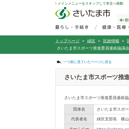
メインメニューをスキップして本文へ移動
フッターへ移動
ページの先頭です。
ページの先頭に戻る
メインメニューへ移動
サイト内検索。検索したいキーワードを入力し、検索ボタンをクリックもしくはキーボードのエンターキーを押してください。
メインメニューです。
トップページ
>
緑区
>
区政情報
>
さいたま市スポーツ推進委員連絡協議
ページの本文です。
一つ前に見ていたページに戻る
さいたま市スポーツ推進
さいたま市スポーツ推進委員連絡協
団体名
さいたま市スポー
代表者名
緑区支部長 横山
ホームペー