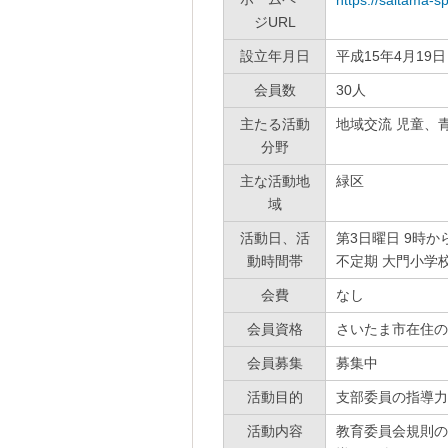
https://saitama-sp
ジURL
設立年月日
平成15年4月19日
会員数
30人
主たる活動
地域交流 児童、
分野
主な活動地
緑区
域
活動日、活
第3日曜日 9時か
動時間帯
不定期 大門小学
会費
なし
会員資格
さいたま市在住の
会員募集
募集中
活動目的
支部委員の指導力
活動内容
教育委員会規則の