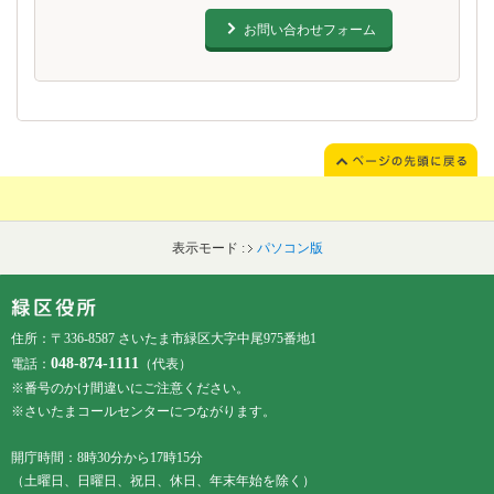
お問い合わせフォーム
表示モード :
パソコン版
フッターです。
フッターメニューです。
住所：〒336-8587 さいたま市緑区大字中尾975番地1
048-874-1111
電話：
（代表）
※番号のかけ間違いにご注意ください。
※さいたまコールセンターにつながります。
開庁時間：8時30分から17時15分
（土曜日、日曜日、祝日、休日、年末年始を除く）