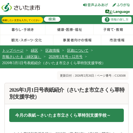
フッターへ移動
ページの先頭です。
ページの先頭に戻る
メインメニューへ移動
情報の探し方
メインメニューです。
サイト内検索。検索したいキーワードを入力し、検索ボタンをクリックもしくはキーボードのエンターキーを押してください。
トップページ
>
緑区
>
区政情報
>
区政について
>
市報さいたま（緑区版）
>
2026年1月号～12月号
>
2026年3月1日号表紙紹介（さいたま市立さくら草特別支援学校）
ページの本文です。
更新日付：2026年2月26日 / ページ番号：C126508
2026年3月1日号表紙紹介（さいたま市立さくら草特
別支援学校）
今月の表紙～さいたま市立さくら草特別支援学校～