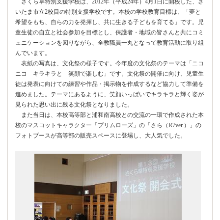
さくら草特別支援学校は、2012年（平成24年）4月1日に開校した、さ
いたま市立2校目の特別支援学校です。本校の学校教育目標は、「夢と
希望をもち、自らの力を発揮し、共に生きる子どもを育てる」です。児
童生徒の自立と社会参加を目標とし、保護者・地域の皆さんと共にコミ
ュニケーションを図りながら、全教職員一丸となって教育活動に取り組
んでいます。
表紙の写真は、文化祭の様子です。今年度の文化祭のテーマは「ニコ
ニコ キラキラと 笑顔で楽しむ」です。文化祭の開催に向け、児童生
徒は発表に向けての練習や作品・掲示物を作成するなど協力して準備を
進めました。テーマにあるように、笑顔いっぱいでキラキラと輝く姿が
見られた思い出に残る文化祭となりました。
また当日は、本校高等部と浦和南高校との交流の一環で作成された本
校のマスコットキャラクター「プリムローズ」の「さら（R7ver.）」の
フォトブースが高等部の販売スペースに登場し、大人気でした。