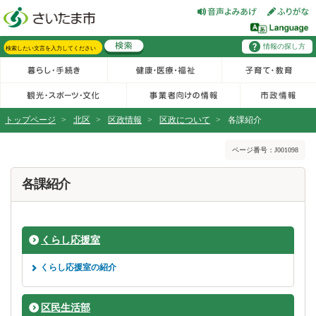
フッターへ移動
ページの先頭です。
ページの先頭に戻る
メインメニューへ移動
情報の探し方
メインメニューです。
サイト内検索。検索したいキーワードを入力し、検索ボタンをクリックもしくはキーボードのエンターキーを押してください。
トップページ
>
北区
>
区政情報
>
区政について
>
各課紹介
ページの本文です。
ページ番号：J001098
各課紹介
くらし応援室
くらし応援室の紹介
区民生活部