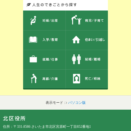
このエリアではサイト内を人生のできごとから探しなおせます。また、イベント情報をお伝えしています。
表示モード :
パソコン版
フッターです。
フッターメニューです。
住所：〒331-8586 さいたま市北区宮原町一丁目852番地1