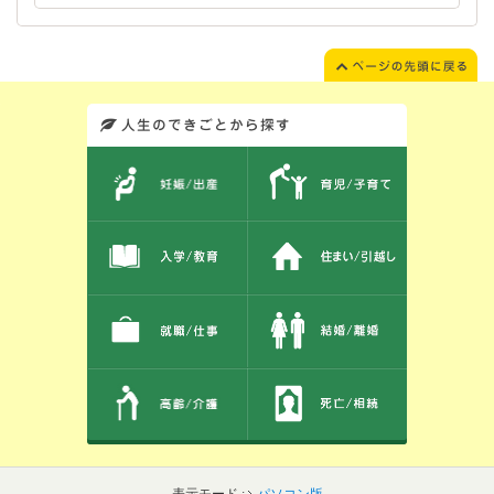
このエリアではサイト内を人生のできごとから探しなおせます。また、イベント情報をお伝えしています。