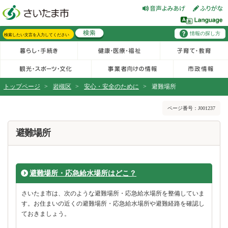
フッターへ移動
ページの先頭です。
ページの先頭に戻る
メインメニューへ移動
情報の探し方
メインメニューです。
サイト内検索。検索したいキーワードを入力し、検索ボタンをクリックもしくはキーボードのエンターキーを押してください。
トップページ
>
岩槻区
>
安心・安全のために
>
避難場所
ページの本文です。
ページ番号：J001237
避難場所
避難場所・応急給水場所はどこ？
さいたま市は、次のような避難場所・応急給水場所を整備していま
す。お住まいの近くの避難場所・応急給水場所や避難経路を確認し
ておきましょう。