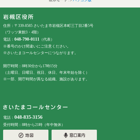
表示モード :
パソコン版
フッターです。
フッターメニューです。
住所：〒339-8585 さいたま市岩槻区本町三丁目2番5号
（ワッツ東館3・4階）
048-790-0111
電話：
（代表）
※番号のかけ間違いにご注意ください。
※さいたまコールセンターにつながります。
開庁時間：8時30分から17時15分
（土曜日、日曜日、祝日、休日、年末年始を除く）
※一部、開庁時間が異なる組織、施設があります。
048-835-3156
電話：
受付時間：8時から21時（年中無休）