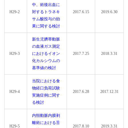
中、術後出血に
H29-2
対するトラネキ
2017.6.15
2019.6.30
サム酸投与の効
果に関する検討
新生児臍帯動脈
の血液ガス測定
H29-3
におけるイオン
2017.7.25
2018.3.31
化カルシウムの
基準値の検討
当院における食
物経口負荷試験
H29-4
2017.6.28
2017.12.31
実施症例に関す
る検討
内頸動脈内膜剥
離術における舌
H29-5
2017.8.10
2019.3.31