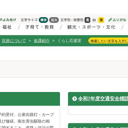
区政について
>
各課紹介
>
くらし応援室
令和7年度交通安全標
予約受付、公衆街路灯・カーブ
及び修繕、衛生害虫駆除の相
に関すること、道路・河川の緊