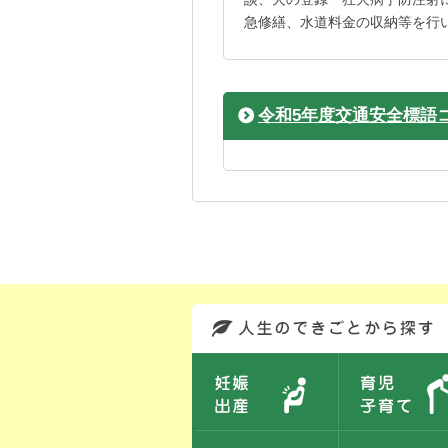
急修繕、水道料金の収納等を行
令和5年度交通安全標語
このエリアではサイト内を人生のできごとから探しなおせます。また、イベント情報をお伝えしています。