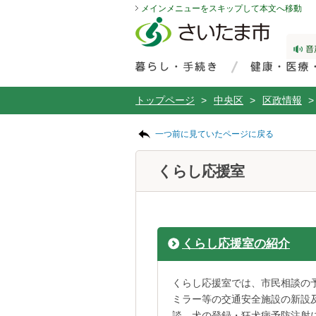
メインメニューをスキップして本文へ移動
フッターへ移動
ページの先頭です。
ページの先頭に戻る
メインメニューへ移動
サイト内検索。検索したいキーワードを入力し、検索ボタンをクリックもしくはキーボードのエンターキーを押してください。
メインメニューです。
トップページ
>
中央区
>
区政情報
>
ページの本文です。
一つ前に見ていたページに戻る
くらし応援室
くらし応援室の紹介
くらし応援室では、市民相談の
ミラー等の交通安全施設の新設
談、犬の登録・狂犬病予防注射