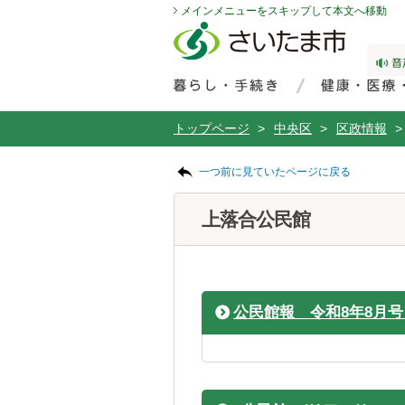
メインメニューをスキップして本文へ移動
フッターへ移動
ページの先頭です。
ページの先頭に戻る
メインメニューへ移動
サイト内検索。検索したいキーワードを入力し、検索ボタンをクリックもしくはキーボードのエンターキーを押してください。
メインメニューです。
トップページ
>
中央区
>
区政情報
>
ページの本文です。
一つ前に見ていたページに戻る
上落合公民館
公民館報 令和8年8月