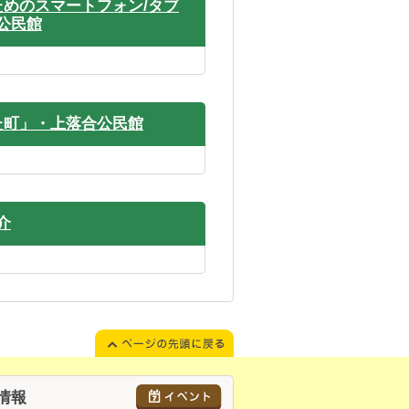
ためのスマートフォン/タブ
公民館
た町」・上落合公民館
介
情報