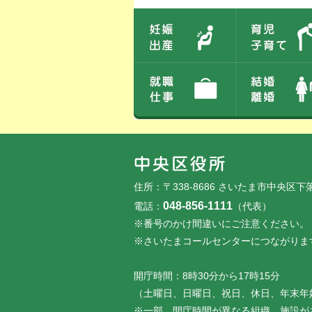
このエリアではサイト内を人生のできごとから探しなおせます。また、イベント情報をお伝えしています。
フッターです。
フッターメニューです。
住所：〒338-8686 さいたま市中央区下
048-856-1111
電話：
（代表）
※番号のかけ間違いにご注意ください。
※さいたまコールセンターにつながりま
開庁時間：8時30分から17時15分
（土曜日、日曜日、祝日、休日、年末年
※一部、開庁時間が異なる組織、施設が