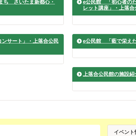
のまち さいたま新都心・
e公民館 「初心者の
レット講座」・上落合
コンサート」・上落合公民
e公民館 「藍で栄え
上落合公民館の施設紹
イベント