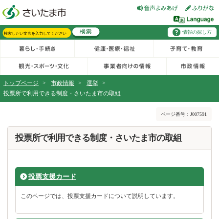
フッターへ移動
ページの先頭です。
ページの先頭に戻る
メインメニューへ移動
情報の探し方
メインメニューです。
サイト内検索。検索したいキーワードを入力し、検索ボタンをクリックもしくはキーボードのエンターキーを押してください。
トップページ
>
市政情報
>
選挙
>
投票所で利用できる制度・さいたま市の取組
ページの本文です。
ページ番号：J007591
投票所で利用できる制度・さいたま市の取組
投票支援カード
このページでは、投票支援カードについて説明しています。