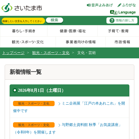
フッターへ移動
ページの先頭です。
ページの先頭に戻る
メインメニューへ移動
情報の探し方
メインメニューです。
サイト内検索。検索したいキーワードを入力し、検索ボタンをクリックもしくはキーボードのエンターキーを押してください。
トップページ
>
観光・スポーツ・文化
>
文化・芸術
ページの本文です。
新着情報一覧
2026年8月1日（土曜日）
ミニ企画展「江戸の本あれこれ」を開
観光・スポーツ・文化
催中です
与野郷土資料館 秋季「お気楽講座」
観光・スポーツ・文化
（令和8年）を開催します