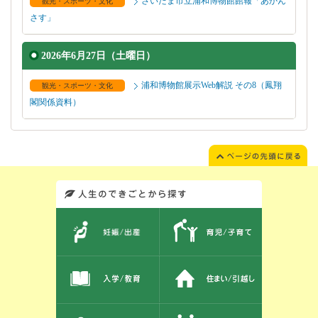
さいたま市立浦和博物館館報「あかん
観光・スポーツ・文化
さす」
2026年6月27日（土曜日）
浦和博物館展示Web解説 その8（鳳翔
観光・スポーツ・文化
閣関係資料）
このエリアではサイト内を人生のできごとから探しなおせます。また、イベント情報をお伝えしています。