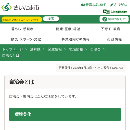
フッターへ移動
ページの先頭です。
ページの先頭に戻る
メインメニューへ移動
情報の探し方
メインメニューです。
サイト内検索。検索したいキーワードを入力し、検索ボタンをクリックもしくはキーボードのエンターキーを押してください。
トップページ
>
浦和区
>
区政情報
>
地域情報
>
自治会
>
自治会とは
ページの本文です。
更新日付：2019年1月18日 / ページ番号：C003783
自治会とは
自治会・町内会はこんな活動をしています。
環境美化