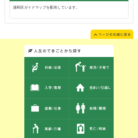
浦和区ガイドマップを配布しています。
このエリアではサイト内を人生のできごとから探しなおせます。また、イベント情報をお伝えしています。