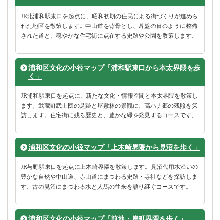
JR北浦和駅東口を起点に、昭和初期の住民による街づくりが進めら
れた地区を散策します。中山道を背骨とし、碁盤の目のように整備
された道と、穏やかな住宅街に点在する史跡や公園を散策します。
浦和区文化の小径マップ「浦和駅東口から本太界隈を歩
く」
JR浦和駅東口を起点に、新たな文化・情報空間と本太界隈を散策し
ます。武蔵野武士団の足跡と屋敷林の景観に、高ハナ郷の残照を探
訪します。住宅街に残る歴史と、豊かな緑を発見するコースです。
浦和区文化の小径マップ「上木崎界隈から見沼を歩く」
JR与野駅東口を起点に上木崎界隈を散策します。見沼代用水沿いの
豊かな自然や中山道、赤山道にまつわる史跡・寺社などを探訪しま
す。古の見沼にまつわる水と人馬の往来を語り継ぐコースです。
浦和区文化の小径マップ「前地・岸町界隈を歩く」