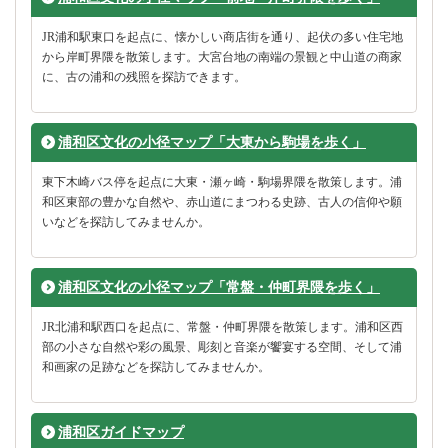
JR浦和駅東口を起点に、懐かしい商店街を通り、起伏の多い住宅地
から岸町界隈を散策します。大宮台地の南端の景観と中山道の商家
に、古の浦和の残照を探訪できます。
浦和区文化の小径マップ「大東から駒場を歩く」
東下木崎バス停を起点に大東・瀬ヶ崎・駒場界隈を散策します。浦
和区東部の豊かな自然や、赤山道にまつわる史跡、古人の信仰や願
いなどを探訪してみませんか。
浦和区文化の小径マップ「常盤・仲町界隈を歩く」
JR北浦和駅西口を起点に、常盤・仲町界隈を散策します。浦和区西
部の小さな自然や彩の風景、彫刻と音楽が饗宴する空間、そして浦
和画家の足跡などを探訪してみませんか。
浦和区ガイドマップ