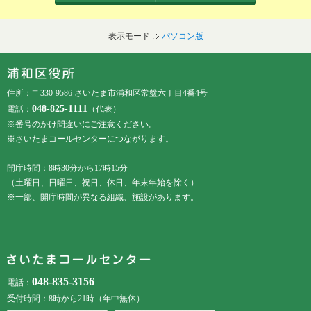
表示モード :
パソコン版
フッターです。
フッターメニューです。
住所：〒330-9586 さいたま市浦和区常盤六丁目4番4号
048-825-1111
電話：
（代表）
※番号のかけ間違いにご注意ください。
※さいたまコールセンターにつながります。
開庁時間：8時30分から17時15分
（土曜日、日曜日、祝日、休日、年末年始を除く）
※一部、開庁時間が異なる組織、施設があります。
048-835-3156
電話：
受付時間：8時から21時（年中無休）