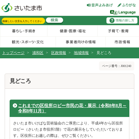
フッターへ移動
ページの先頭です。
ページの先頭に戻る
メインメニューへ移動
情報の探し方
メインメニューです。
サイト内検索。検索したいキーワードを入力し、検索ボタンをクリックもしくはキーボードのエンターキーを押してください。
トップページ
>
浦和区
>
区政情報
>
地域情報
>
見どころ
ページの本文です。
ページ番号：J001240
見どころ
これまでの区役所ロビー市民の花・展示（令和8年8月～
令和8年11月）
さいたま市いけばな芸術協会のご厚意により、平成4年から区役所
ロビー（さいたま市役所1階）で花の展示をしていただいておりま
す。区役所にお越しの際は、ぜひご覧ください。