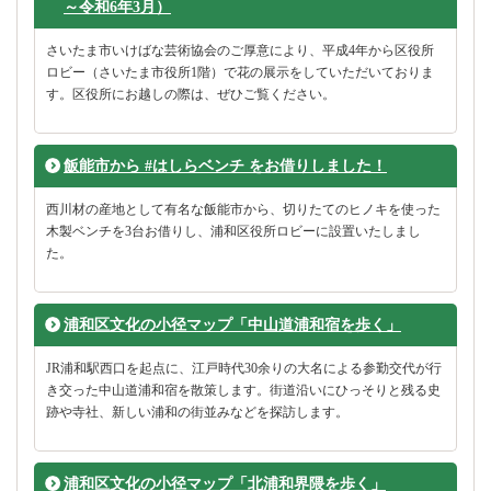
～令和6年3月）
さいたま市いけばな芸術協会のご厚意により、平成4年から区役所
ロビー（さいたま市役所1階）で花の展示をしていただいておりま
す。区役所にお越しの際は、ぜひご覧ください。
飯能市から #はしらベンチ をお借りしました！
西川材の産地として有名な飯能市から、切りたてのヒノキを使った
木製ベンチを3台お借りし、浦和区役所ロビーに設置いたしまし
た。
浦和区文化の小径マップ「中山道浦和宿を歩く」
JR浦和駅西口を起点に、江戸時代30余りの大名による参勤交代が行
き交った中山道浦和宿を散策します。街道沿いにひっそりと残る史
跡や寺社、新しい浦和の街並みなどを探訪します。
浦和区文化の小径マップ「北浦和界隈を歩く」