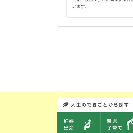
います。
このエリアではサイト内を人生のできごとから探しなおせます。また、イベント情報をお伝えしています。