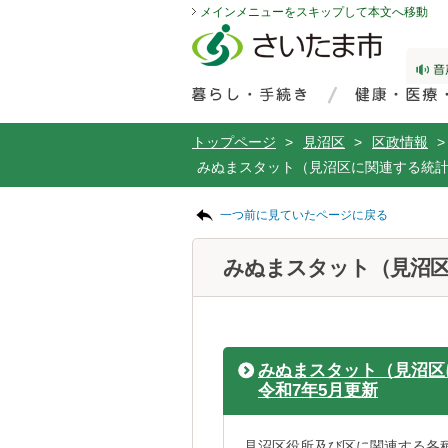
メインメニューをスキップして本文へ移動
フッターへ移動
ページの先頭です。
ページの先頭に戻る
メインメニューへ移動
サイト内検索。検索したいキーワードを入力し、検索ボタンをクリックもしくはキーボードのエンターキーを押してください。
メインメニューです。
トップページ
>
見沼区
>
区政情報
>
みぬまスタット（見沼区に関連する統
ページの本文です。
一つ前に見ていたページに戻る
みぬまスタット（見沼
みぬまスタット（見沼区
令和7年5月更新
見沼区役所及び区に関連する各