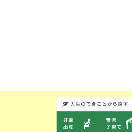
このエリアではサイト内を人生のできごとから探しなおせます。また、イベント情報をお伝えしています。