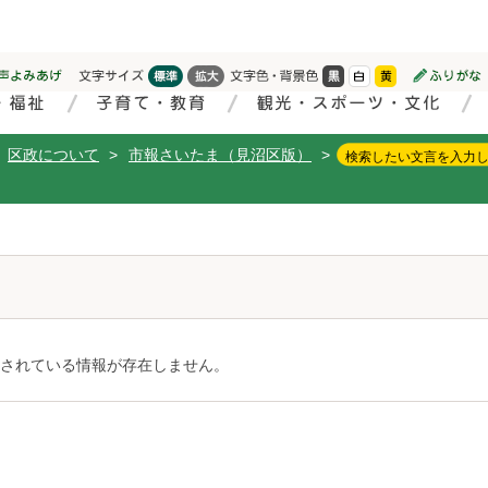
区政について
>
市報さいたま（見沼区版）
>
されている情報が存在しません。