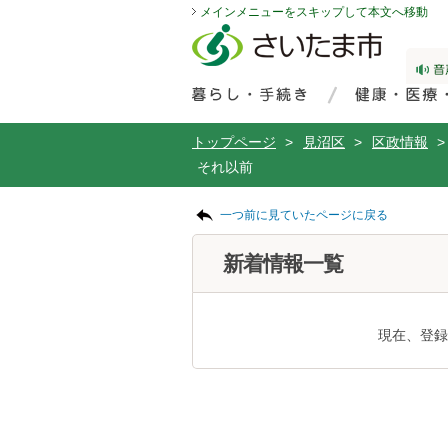
メインメニューをスキップして本文へ移動
フッターへ移動
ページの先頭です。
ページの先頭に戻る
メインメニューへ移動
サイト内検索。検索したいキーワードを入力し、検索ボタンをクリックもしくはキーボードのエンターキーを押してください。
メインメニューです。
トップページ
>
見沼区
>
区政情報
>
それ以前
ページの本文です。
一つ前に見ていたページに戻る
新着情報一覧
現在、登録