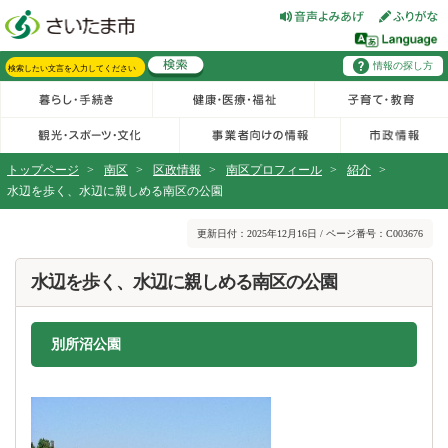
フッターへ移動
ページの先頭です。
ページの先頭に戻る
メインメニューへ移動
情報の探し方
メインメニューです。
サイト内検索。検索したいキーワードを入力し、検索ボタンをクリックもしくはキーボードのエンターキーを押してください。
トップページ
>
南区
>
区政情報
>
南区プロフィール
>
紹介
>
水辺を歩く、水辺に親しめる南区の公園
ページの本文です。
更新日付：2025年12月16日 / ページ番号：C003676
水辺を歩く、水辺に親しめる南区の公園
別所沼公園