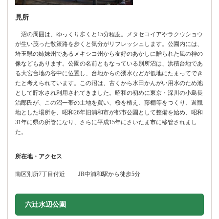
見所
沼の周囲は、ゆっくり歩くと15分程度。メタセコイアやラクウショウ
が生い茂った散策路を歩くと気分がリフレッシュします。公園内には、
埼玉県の姉妹州であるメキシコ州から友好のあかしに贈られた風の神の
像などもあります。公園の名前ともなっている別所沼は、洪積台地であ
る大宮台地の谷中に位置し、台地からの湧水などが低地にたまってでき
たと考えられています。この沼は、古くから水田かんがい用水のため池
として貯水され利用されてきました。昭和の初めに東京・深川の小島長
治郎氏が、この沼一帯の土地を買い、桜を植え、藤棚等をつくり、遊観
地とした場所を、昭和26年旧浦和市が都市公園として整備を始め、昭和
31年に県の所管になり、さらに平成15年にさいたま市に移管されまし
た。
所在地・アクセス
南区別所7丁目付近 JR中浦和駅から徒歩5分
六辻水辺公園