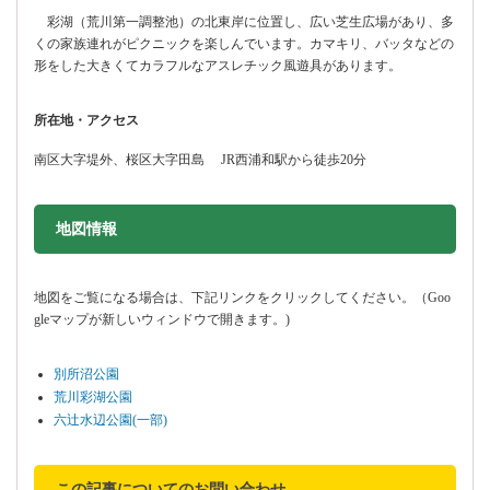
彩湖（荒川第一調整池）の北東岸に位置し、広い芝生広場があり、多
くの家族連れがピクニックを楽しんでいます。カマキリ、バッタなどの
形をした大きくてカラフルなアスレチック風遊具があります。
所在地・アクセス
南区大字堤外、桜区大字田島 JR西浦和駅から徒歩20分
地図情報をスキップする。
地図情報
地図をご覧になる場合は、下記リンクをクリックしてください。（Goo
gleマップが新しいウィンドウで開きます。)
別所沼公園
荒川彩湖公園
六辻水辺公園(一部)
この記事についてのお問い合わせ