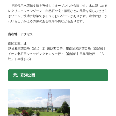
見沼代用水西縁支線を整備してオープンした公園です。水に親しめる
レクリエーションゾーン、自然石や滝・藤棚などの風景を楽しむせせら
ぎゾーン、快適に散策できるうるおいゾーンがあります。途中には、か
わいらしいかえるの像のある根岸小橋などもあります。
所在地・アクセス
南区文蔵、辻
JR浦和駅西口発【浦19－2】蕨駅西口行、JR南浦和駅西口発【南浦01】
イオン北戸田ショッピングセンター行・【南浦08】田島団地行、「六
辻」下車徒歩2分
荒川彩湖公園