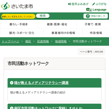
フッターへ移動
ページの先頭です。
ページの先頭に戻る
メインメニューへ移動
情報の探し方
メインメニューです。
サイト内検索。検索したいキーワードを入力し、検索ボタンをクリックもしくはキーボードのエンターキーを押してください。
トップページ
>
南区
>
区政情報
>
地域情報
>
市民活動ネットワーク
ページの本文です。
ページ番号：J001208
市民活動ネットワーク
猫が教えるメディアリテラシー講座
猫が教えるメディアリテラシー講座の紹介
南区市民活動ネットワークに登録しませんか