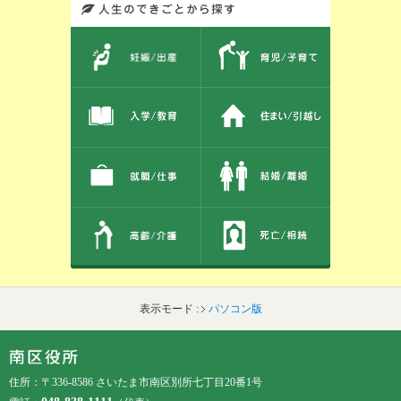
このエリアではサイト内を人生のできごとから探しなおせます。また、イベント情報をお伝えしています。
表示モード :
パソコン版
フッターです。
フッターメニューです。
住所：〒336-8586 さいたま市南区別所七丁目20番1号