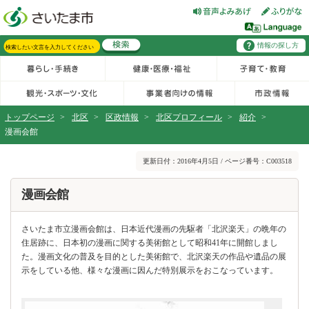
フッターへ移動
ページの先頭です。
ページの先頭に戻る
メインメニューへ移動
情報の探し方
メインメニューです。
サイト内検索。検索したいキーワードを入力し、検索ボタンをクリックもしくはキーボードのエンターキーを押してください。
トップページ
>
北区
>
区政情報
>
北区プロフィール
>
紹介
>
漫画会館
ページの本文です。
更新日付：2016年4月5日 / ページ番号：C003518
漫画会館
さいたま市立漫画会館は、日本近代漫画の先駆者「北沢楽天」の晩年の
住居跡に、日本初の漫画に関する美術館として昭和41年に開館しまし
た。漫画文化の普及を目的とした美術館で、北沢楽天の作品や遺品の展
示をしている他、様々な漫画に因んだ特別展示をおこなっています。