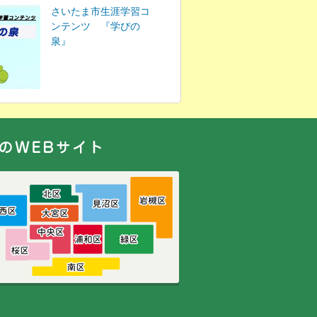
さいたま市生涯学習コ
ンテンツ 『学びの
泉』