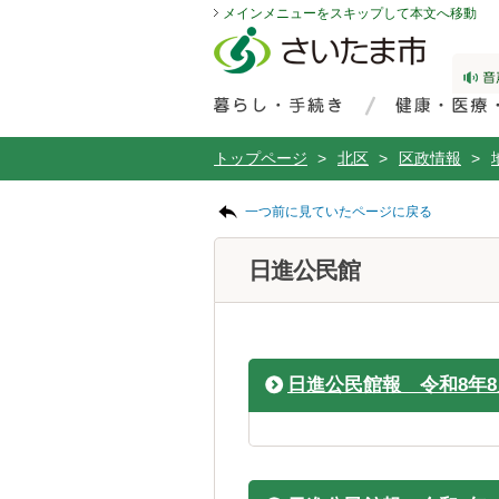
メインメニューをスキップして本文へ移動
フッターへ移動
ページの先頭です。
ページの先頭に戻る
メインメニューへ移動
サイト内検索。検索したいキーワードを入力し、検索ボタンをクリックもしくはキーボードのエンターキーを押してください。
メインメニューです。
トップページ
>
北区
>
区政情報
>
ページの本文です。
一つ前に見ていたページに戻る
日進公民館
日進公民館報 令和8年