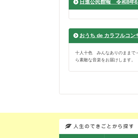
日進公民館報 令和8年
おうち de カラフルコ
十人十色 みんなありのままで
ら素敵な音楽をお届けします。
このエリアではサイト内を人生のできごとから探しなおせます。また、イベント情報をお伝えしています。