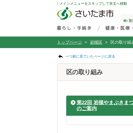
メインメニューをスキップして本文へ移動
フッターへ移動
ページの先頭です。
ページの先頭に戻る
メインメニューへ移動
サイト内検索。検索したいキーワードを入力し、検索ボタンをクリックもしくはキーボードのエンターキーを押してください。
メインメニューです。
トップページ
>
岩槻区
>
区の取り組
ページの本文です。
一つ前に見ていたページに戻る
区の取り組み
第22回 岩槻やまぶきま
のご案内