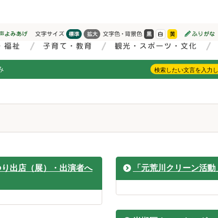
み
つり出店（展）・出演者へ
「元荒川クリーン活動