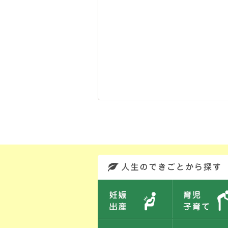
このエリアではサイト内を人生のできごとから探しなおせます。また、イベント情報をお伝えしています。