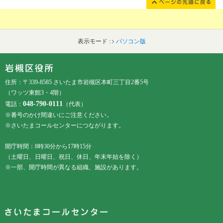
表示モード :
パソコン版
フッターです。
フッターメニューです。
住所：〒339-8585 さいたま市岩槻区本町三丁目2番5号
（ワッツ東館3・4階）
048-790-0111
電話：
（代表）
※番号のかけ間違いにご注意ください。
※さいたまコールセンターにつながります。
開庁時間：8時30分から17時15分
（土曜日、日曜日、祝日、休日、年末年始を除く）
※一部、開庁時間が異なる組織、施設があります。