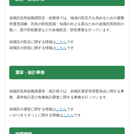
岩槻区役所総務課防災・総務係では、地域の防災力を高めるための避難
所運営訓練、区民の防犯意識・知識の向上を図るための岩槻区民防犯の
集い、親子防犯教室などの各種防災・防犯事業を行っています。
岩槻区の防災に関する情報は
こちら
です
岩槻区の防犯に関する情報は
こちら
です
選挙・統計事務
岩槻区役所総務課選挙・統計係では、岩槻区選挙管理委員会に関する事
務、基幹統計及び各種統計調査に関する事務を行っています。
岩槻区の選挙に関する情報は
こちら
です
いわつきスタットに関する情報は
こちら
です
地図情報をスキップする。