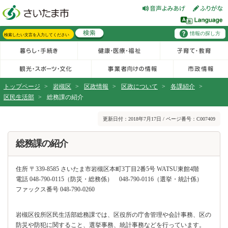
フッターへ移動
ページの先頭です。
ページの先頭に戻る
メインメニューへ移動
情報の探し方
メインメニューです。
サイト内検索。検索したいキーワードを入力し、検索ボタンをクリックもしくはキーボードのエンターキーを押してください。
トップページ
>
岩槻区
>
区政情報
>
区政について
>
各課紹介
>
区民生活部
>
総務課の紹介
ページの本文です。
更新日付：2018年7月17日 / ページ番号：C007409
総務課の紹介
住所 〒339-8585 さいたま市岩槻区本町3丁目2番5号 WATSU東館4階
電話 048-790-0115（防災・総務係） 048-790-0116（選挙・統計係）
ファックス番号 048-790-0260
岩槻区役所区民生活部総務課では、区役所の庁舎管理や会計事務、区の
防災や防犯に関すること、選挙事務、統計事務などを行っています。