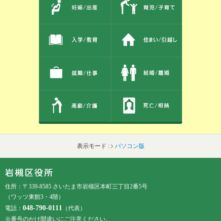
表示モード :
パソコン版
フッターです。
フッターメニューです。
住所：〒339-8585 さいたま市岩槻区本町三丁目2番5号
（ワッツ東館3・4階）
048-790-0111
電話：
（代表）
※番号のかけ間違いにご注意ください。