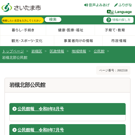
フッターへ移動
ページの先頭です。
ページの先頭に戻る
メインメニューへ移動
情報の探し方
メインメニューです。
サイト内検索。検索したいキーワードを入力し、検索ボタンをクリックもしくはキーボードのエンターキーを押してください。
トップページ
>
岩槻区
>
区政情報
>
地域情報
>
公民館
>
岩槻北部公民館
ページの本文です。
ページ番号：J002558
岩槻北部公民館
公民館報 令和8年8月号
公民館報 令和8年7月号