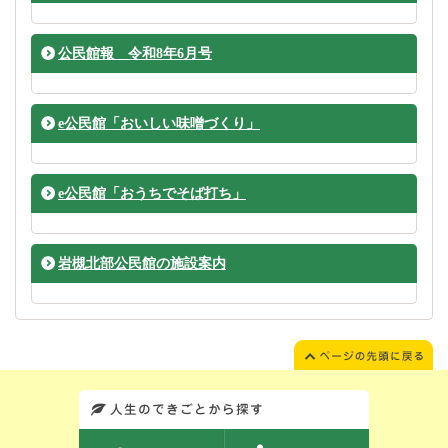
公民館報 令和8年6月号
e公民館「おいしい味噌づくり」
e公民館「おうちでそば打ち」
岩槻北部公民館の施設案内
このエリアではサイト内を人生のできごとから探しなおせます。また、イベント情報をお伝えしています。