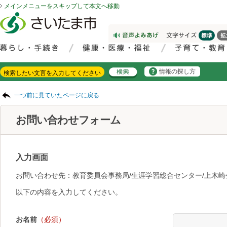
メインメニューをスキップして本文へ移動
フッターへ移動
ページの先頭です。
ページの先頭に戻る
メインメニューへ移動
サイト内検索。検索したいキーワードを入力し、検索ボタンをクリックもしくはキーボードのエンターキーを押してください。
メインメニューです。
情報の探し方
ページの本文です。
一つ前に見ていたページに戻る
お問い合わせフォーム
入力画面
お問い合わせ先：教育委員会事務局/生涯学習総合センター/上木崎
以下の内容を入力してください。
お名前
（必須）