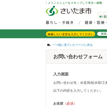
メインメニューをスキップして本文へ移動
フッターへ移動
ページの先頭です。
ページの先頭に戻る
メインメニューへ移動
サイト内検索。検索したいキーワードを入力し、検索ボタンをクリックもしくはキーボードのエンターキーを押してください。
メインメニューです。
ページの本文です。
一つ前に見ていたページに戻る
お問い合わせフォーム
入力画面
お問い合わせ先：水道局/給水部/工
以下の内容を入力してください。
お名前
（必須）