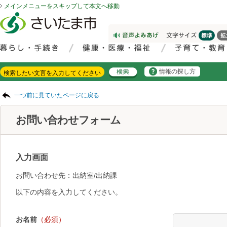
メインメニューをスキップして本文へ移動
フッターへ移動
ページの先頭です。
ページの先頭に戻る
メインメニューへ移動
サイト内検索。検索したいキーワードを入力し、検索ボタンをクリックもしくはキーボードのエンターキーを押してください。
メインメニューです。
情報の探し方
ページの本文です。
一つ前に見ていたページに戻る
お問い合わせフォーム
入力画面
お問い合わせ先：出納室/出納課
以下の内容を入力してください。
お名前
（必須）