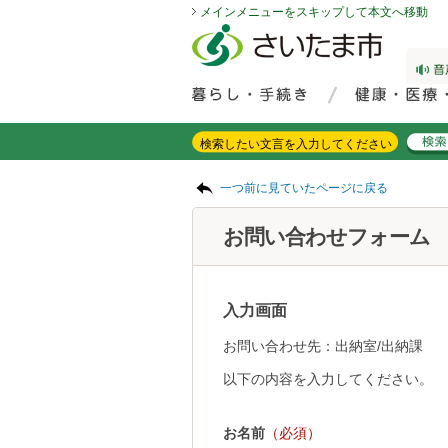
メインメニューをスキップして本文へ移動
フッターへ移動
ページの先頭です。
ページの先頭に戻る
メインメニューへ移動
サイト内検索。検索したいキーワードを入力し、検索ボタンをクリックもしくはキーボードのエンターキーを押してください。
メインメニューです。
ページの本文です。
一つ前に見ていたページに戻る
お問い合わせフォーム
入力画面
お問い合わせ先：出納室/出納課
以下の内容を入力してください。
お名前
（必須）