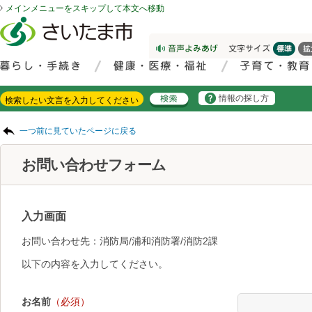
メインメニューをスキップして本文へ移動
フッターへ移動
ページの先頭です。
ページの先頭に戻る
メインメニューへ移動
サイト内検索。検索したいキーワードを入力し、検索ボタンをクリックもしくはキーボードのエンターキーを押してください。
メインメニューです。
情報の探し方
ページの本文です。
一つ前に見ていたページに戻る
お問い合わせフォーム
入力画面
お問い合わせ先：消防局/浦和消防署/消防2課
以下の内容を入力してください。
お名前
（必須）