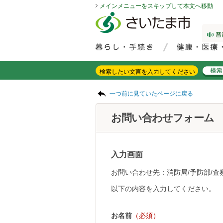
メインメニューをスキップして本文へ移動
フッターへ移動
ページの先頭です。
ページの先頭に戻る
メインメニューへ移動
サイト内検索。検索したいキーワードを入力し、検索ボタンをクリックもしくはキーボードのエンターキーを押してください。
メインメニューです。
ページの本文です。
一つ前に見ていたページに戻る
お問い合わせフォーム
入力画面
お問い合わせ先：消防局/予防部/査
以下の内容を入力してください。
お名前
（必須）