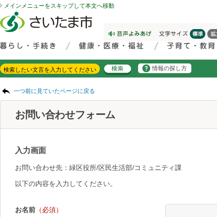
メインメニューをスキップして本文へ移動
フッターへ移動
ページの先頭です。
ページの先頭に戻る
メインメニューへ移動
サイト内検索。検索したいキーワードを入力し、検索ボタンをクリックもしくはキーボードのエンターキーを押してください。
メインメニューです。
情報の探し方
ページの本文です。
一つ前に見ていたページに戻る
お問い合わせフォーム
入力画面
お問い合わせ先：緑区役所/区民生活部/コミュニティ課
以下の内容を入力してください。
お名前
（必須）