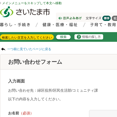
メインメニューをスキップして本文へ移動
フッターへ移動
ページの先頭です。
ページの先頭に戻る
メインメニューへ移動
サイト内検索。検索したいキーワードを入力し、検索ボタンをクリックもしくはキーボードのエンターキーを押してください。
メインメニューです。
情報の探し方
ページの本文です。
一つ前に見ていたページに戻る
お問い合わせフォーム
入力画面
お問い合わせ先：緑区役所/区民生活部/コミュニティ課
以下の内容を入力してください。
お名前
（必須）