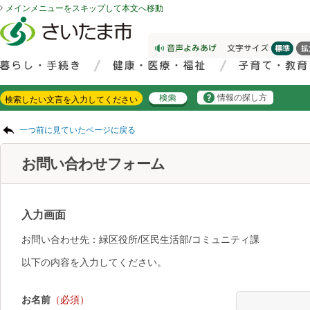
メインメニューをスキップして本文へ移動
フッターへ移動
ページの先頭です。
ページの先頭に戻る
メインメニューへ移動
サイト内検索。検索したいキーワードを入力し、検索ボタンをクリックもしくはキーボードのエンターキーを押してください。
メインメニューです。
情報の探し方
ページの本文です。
一つ前に見ていたページに戻る
お問い合わせフォーム
入力画面
お問い合わせ先：緑区役所/区民生活部/コミュニティ課
以下の内容を入力してください。
お名前
（必須）