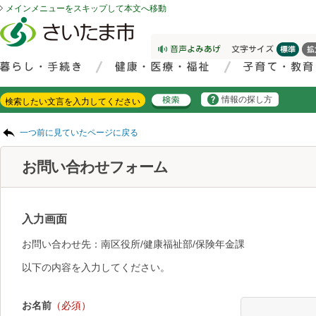
メインメニューをスキップして本文へ移動
フッターへ移動
ページの先頭です。
ページの先頭に戻る
メインメニューへ移動
サイト内検索。検索したいキーワードを入力し、検索ボタンをクリックもしくはキーボードのエンターキーを押してください。
メインメニューです。
情報の探し方
ページの本文です。
一つ前に見ていたページに戻る
お問い合わせフォーム
入力画面
お問い合わせ先：南区役所/健康福祉部/保険年金課
以下の内容を入力してください。
お名前
（必須）