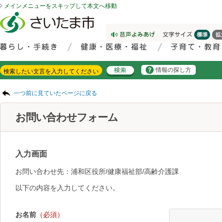
メインメニューをスキップして本文へ移動
フッターへ移動
ページの先頭です。
ページの先頭に戻る
メインメニューへ移動
サイト内検索。検索したいキーワードを入力し、検索ボタンをクリックもしくはキーボードのエンターキーを押してください。
メインメニューです。
情報の探し方
ページの本文です。
一つ前に見ていたページに戻る
お問い合わせフォーム
入力画面
お問い合わせ先：浦和区役所/健康福祉部/高齢介護課
以下の内容を入力してください。
お名前
（必須）