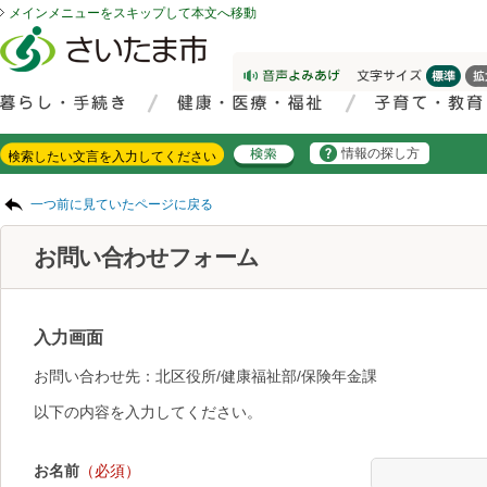
メインメニューをスキップして本文へ移動
フッターへ移動
ページの先頭です。
ページの先頭に戻る
メインメニューへ移動
サイト内検索。検索したいキーワードを入力し、検索ボタンをクリックもしくはキーボードのエンターキーを押してください。
メインメニューです。
情報の探し方
ページの本文です。
一つ前に見ていたページに戻る
お問い合わせフォーム
入力画面
お問い合わせ先：北区役所/健康福祉部/保険年金課
以下の内容を入力してください。
お名前
（必須）