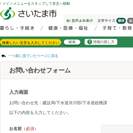
メインメニューをスキップして本文へ移動
フッターへ移動
ページの先頭です。
ページの先頭に戻る
メインメニューへ移動
サイト内検索。検索したいキーワードを入力し、検索ボタンをクリックもしくはキーボードのエンターキーを押してください。
メインメニューです。
情報の探し方
ページの本文です。
一つ前に見ていたページに戻る
お問い合わせフォーム
入力画面
お問い合わせ先：建設局/下水道河川部/下水道総務課
以下の内容を入力してください。
お名前
（必須）