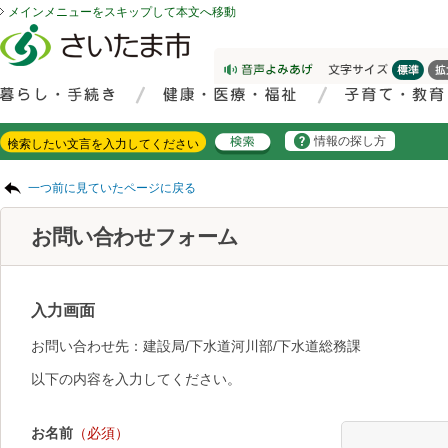
メインメニューをスキップして本文へ移動
フッターへ移動
ページの先頭です。
ページの先頭に戻る
メインメニューへ移動
サイト内検索。検索したいキーワードを入力し、検索ボタンをクリックもしくはキーボードのエンターキーを押してください。
メインメニューです。
情報の探し方
ページの本文です。
一つ前に見ていたページに戻る
お問い合わせフォーム
入力画面
お問い合わせ先：建設局/下水道河川部/下水道総務課
以下の内容を入力してください。
お名前
（必須）