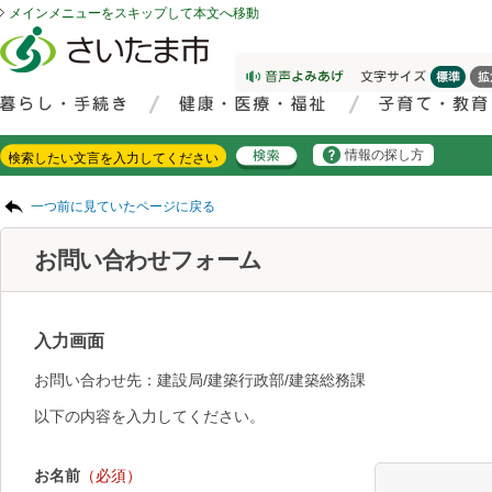
メインメニューをスキップして本文へ移動
フッターへ移動
ページの先頭です。
ページの先頭に戻る
メインメニューへ移動
サイト内検索。検索したいキーワードを入力し、検索ボタンをクリックもしくはキーボードのエンターキーを押してください。
メインメニューです。
情報の探し方
ページの本文です。
一つ前に見ていたページに戻る
お問い合わせフォーム
入力画面
お問い合わせ先：建設局/建築行政部/建築総務課
以下の内容を入力してください。
お名前
（必須）