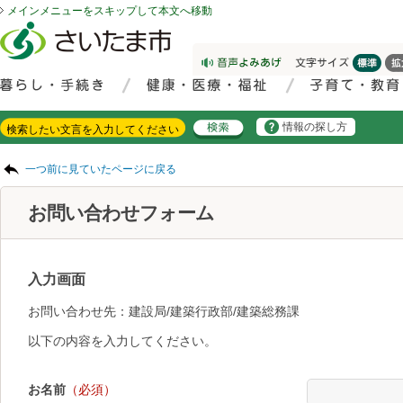
メインメニューをスキップして本文へ移動
フッターへ移動
ページの先頭です。
ページの先頭に戻る
メインメニューへ移動
サイト内検索。検索したいキーワードを入力し、検索ボタンをクリックもしくはキーボードのエンターキーを押してください。
メインメニューです。
情報の探し方
ページの本文です。
一つ前に見ていたページに戻る
お問い合わせフォーム
入力画面
お問い合わせ先：建設局/建築行政部/建築総務課
以下の内容を入力してください。
お名前
（必須）