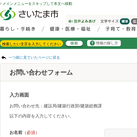
メインメニューをスキップして本文へ移動
フッターへ移動
ページの先頭です。
ページの先頭に戻る
メインメニューへ移動
サイト内検索。検索したいキーワードを入力し、検索ボタンをクリックもしくはキーボードのエンターキーを押してください。
メインメニューです。
情報の探し方
ページの本文です。
一つ前に見ていたページに戻る
お問い合わせフォーム
入力画面
お問い合わせ先：建設局/建築行政部/建築総務課
以下の内容を入力してください。
お名前
（必須）