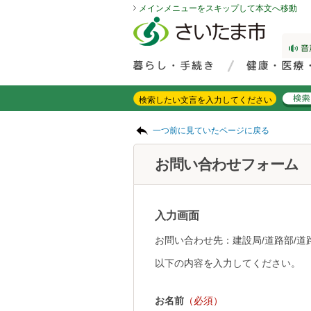
メインメニューをスキップして本文へ移動
フッターへ移動
ページの先頭です。
ページの先頭に戻る
メインメニューへ移動
サイト内検索。検索したいキーワードを入力し、検索ボタンをクリックもしくはキーボードのエンターキーを押してください。
メインメニューです。
ページの本文です。
一つ前に見ていたページに戻る
お問い合わせフォーム
入力画面
お問い合わせ先：建設局/道路部/道
以下の内容を入力してください。
お名前
（必須）