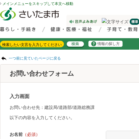
メインメニューをスキップして本文へ移動
フッターへ移動
ページの先頭です。
ページの先頭に戻る
メインメニューへ移動
サイト内検索。検索したいキーワードを入力し、検索ボタンをクリックもしくはキーボードのエンターキーを押してください。
メインメニューです。
情報の探し方
ページの本文です。
一つ前に見ていたページに戻る
お問い合わせフォーム
入力画面
お問い合わせ先：建設局/道路部/道路総務課
以下の内容を入力してください。
お名前
（必須）