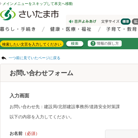
メインメニューをスキップして本文へ移動
フッターへ移動
ページの先頭です。
ページの先頭に戻る
メインメニューへ移動
サイト内検索。検索したいキーワードを入力し、検索ボタンをクリックもしくはキーボードのエンターキーを押してください。
メインメニューです。
情報の探し方
ページの本文です。
一つ前に見ていたページに戻る
お問い合わせフォーム
入力画面
お問い合わせ先：建設局/北部建設事務所/道路安全対策課
以下の内容を入力してください。
お名前
（必須）