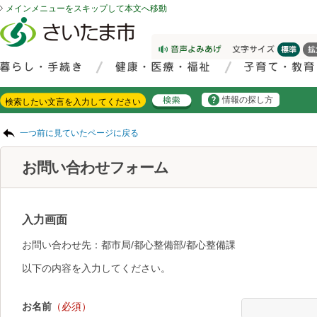
メインメニューをスキップして本文へ移動
フッターへ移動
ページの先頭です。
ページの先頭に戻る
メインメニューへ移動
サイト内検索。検索したいキーワードを入力し、検索ボタンをクリックもしくはキーボードのエンターキーを押してください。
メインメニューです。
情報の探し方
ページの本文です。
一つ前に見ていたページに戻る
お問い合わせフォーム
入力画面
お問い合わせ先：都市局/都心整備部/都心整備課
以下の内容を入力してください。
お名前
（必須）